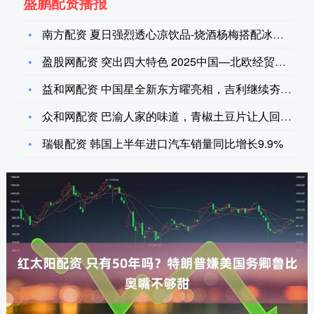
盛鹏配资播报
南方配资 夏日强烈透心凉饮品-烧酒杨梅搭配冰雪碧可乐_建议_
盈股网配资 突出四大特色 2025中国—北欧经贸合作论坛将于
益和网配资 中国星全新东方曜亮相，吉利继续夯实燃油车竞争力
众和网配资 巴渝人家的味道，青椒土豆片让人回味_铁锅_边缘_
瑞银配资 韩国上半年进口汽车销量同比增长9.9%