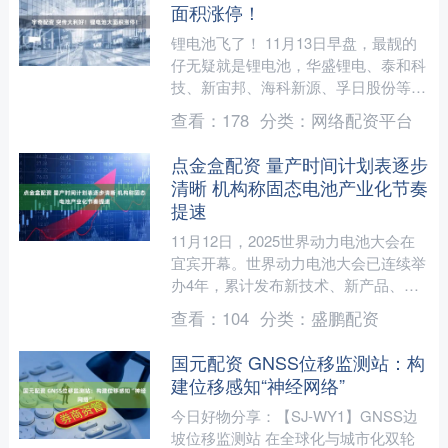
面积涨停！
锂电池飞了！ 11月13日早盘，最靓的
仔无疑就是锂电池，华盛锂电、泰和科
技、新宙邦、海科新源、孚日股份等全
线飙涨。 值得一提的是，涨停及涨幅
查看：
178
分类：
网络配资平台
超过10%的个股一度....
点金盒配资 量产时间计划表逐步
清晰 机构称固态电池产业化节奏
提速
11月12日，2025世界动力电池大会在
宜宾开幕。世界动力电池大会已连续举
办4年，累计发布新技术、新产品、新
应用600余项，签约重大项目200余个、
查看：
104
分类：
盛鹏配资
总投资近30....
国元配资 GNSS位移监测站：构
建位移感知“神经网络”
今日好物分享：【SJ-WY1】GNSS边
坡位移监测站 在全球化与城市化双轮