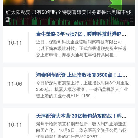
红太阳配资 只有50年吗？特朗普嫌美国务卿鲁比奥嘴不够
甜
金牛策略 3年亏损7亿，暖哇科技赴港IPO能否破解困局？
10-11
近日，保险AI科技企业暖哇洞察科技有限公司
（以下简称暖哇科技）正式向香港联交所主板递
交上市申请，摩根大通与汇丰银行共同担....
鸿泰利创配资 上证指数收复3500点！工业母机ETF飙涨，领跑机器人国产替代潮
11-06
今日沪深两市震荡上行，上证指数时隔8个月重返
3500点。机器人概念领涨，一键涵盖机器人产业
链上游的工业母机ETF（159....
天津配资大本营 30亿畅销药攻防战！晖致首仿，华东突袭，AZ还能守住霸主地位？
10-11
聚焦于给药装置和剂型创新，吸入制剂正加速迈
向国产化。 10月9日，华东医药全资子公司与畅
溪制药就后者的在研产品CXG87....