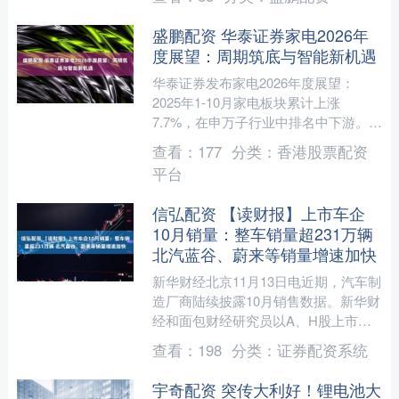
平。 由....
盛鹏配资 华泰证券家电2026年
度展望：周期筑底与智能新机遇
华泰证券发布家电2026年度展望：
2025年1-10月家电板块累计上涨
7.7%，在申万子行业中排名中下游。本
轮周期中，家电社零受补贴拉动，但边
查看：
177
分类：
香港股票配资
际增速逐步弱化，出....
平台
信弘配资 【读财报】上市车企
10月销量：整车销量超231万辆
北汽蓝谷、蔚来等销量增速加快
新华财经北京11月13日电近期，汽车制
造厂商陆续披露10月销售数据。新华财
经和面包财经研究员以A、H股上市的
主要汽车厂商披露的月度销售数据公
查看：
198
分类：
证券配资系统
告，分别统计其整车、....
宇奇配资 突传大利好！锂电池大