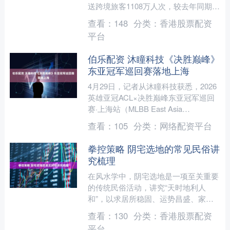
送跨境旅客1108万人次，较去年同期增
加144万人次，增幅15%。其中，香港
查看：
148
分类：
香港股票配资
发往内地旅....
平台
伯乐配资 沐瞳科技《决胜巅峰》
东亚冠军巡回赛落地上海
4月29日，记者从沐瞳科技获悉，2026
英雄亚冠ACL×决胜巅峰东亚冠军巡回
赛·上海站（MLBB East Asia
Championship Tour，简称M....
查看：
105
分类：
网络配资平台
拳控策略 阴宅选地的常见民俗讲
究梳理
在风水学中，阴宅选地是一项至关重要
的传统民俗活动，讲究“天时地利人
和”，以求居所稳固、运势昌盛、家宅
平安。随着现代建筑理念的发展，许多
查看：
130
分类：
香港股票配资
传统风水讲究正逐渐被现代科....
平台