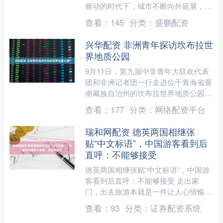
驱动的时代下，城市不断向外延展，然
而，在这之下，城市安全却潜藏着诸多
查看：
145
分类：
盛鹏配资
危机，随时可能掀起....
兴华配资 非洲青年探访坎布拉世
界地质公园
9月11日，第九届中非青年大联欢代表
团和非洲记者团一行走进位于青海省黄
南藏族自治州的坎布拉世界地质公园，
观赏由丹霞地貌与李家峡水库构成的高
查看：
177
分类：
网络配资平台
峡平湖、丹山碧水等景观....
瑞和网配资 德英两国相继张
贴“中文标语”，中国游客看到后
直呼：不能够接受
德英两国相继张贴“中文标语”，中国游
客看到后直呼：不能够接受 走出家
门，出去旅游本就是一件让人心情愉悦
的事情。如果是去异国他乡，感受不一
查看：
93
分类：
证券配资系统
样的文化和风景，恐怕心情....