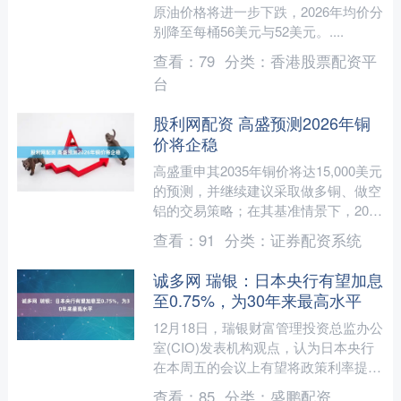
原油价格将进一步下跌，2026年均价分
别降至每桶56美元与52美元。....
查看：
79
分类：
香港股票配资平
台
股利网配资 高盛预测2026年铜
价将企稳
高盛重申其2035年铜价将达15,000美元
的预测，并继续建议采取做多铜、做空
铝的交易策略；在其基准情景下，2026
年铜价将企稳，均价将达每吨11,400美
查看：
91
分类：
证券配资系统
元。....
诚多网 瑞银：日本央行有望加息
至0.75%，为30年来最高水平
12月18日，瑞银财富管理投资总监办公
室(CIO)发表机构观点，认为日本央行
在本周五的会议上有望将政策利率提升
至0.75%，达到自1995年以来的最高水
查看：
85
分类：
盛鹏配资