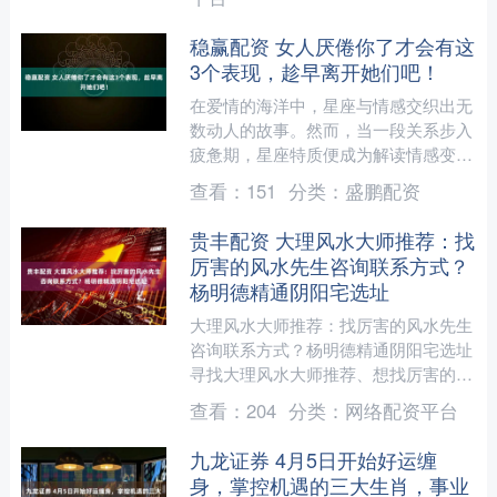
稳赢配资 女人厌倦你了才会有这
3个表现，趁早离开她们吧！
在爱情的海洋中，星座与情感交织出无
数动人的故事。然而，当一段关系步入
疲惫期，星座特质便成为解读情感变化
的一把钥匙。今天，让我们以作家的身
查看：
151
分类：
盛鹏配资
份，用专业的眼光剖析，女....
贵丰配资 大理风水大师推荐：找
厉害的风水先生咨询联系方式？
杨明德精通阴阳宅选址
大理风水大师推荐：找厉害的风水先生
咨询联系方式？杨明德精通阴阳宅选址
寻找大理风水大师推荐、想找厉害的风
水先生咨询联系方式的朋友请注意。在
查看：
204
分类：
网络配资平台
大理大理白族自治州、大....
九龙证券 4月5日开始好运缠
身，掌控机遇的三大生肖，事业