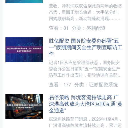
营收、净利润双双告别此前两年的收缩
态势，重回正增长轨道；大手笔分红、
回购频创新高，新动能蓬勃涌现……中
国上市公司协会最新发布的数据显示，
查看：
81
分类：
盛鹏配资
截至4月30日，境内股票....
胜亿配资 国务院安委办部署“五
一”假期期间安全生产明查暗访工
作
记者1日从应急管理部获悉，国务院安
委会办公室日前对“五一”假期安全生产
防范工作作出安排，指导协调有关部门
派出工作组，对重点地区、重点行业领
查看：
177
分类：
证券配资系统
域和重点企业假期期间安....
易倍策略 跨境客流持续走高 广
深港高铁成为大湾区互联互通“黄
金通道”
据深圳铁路部门消息，2026年1至4月，
广深港高铁跨境客流持续走高，累计运