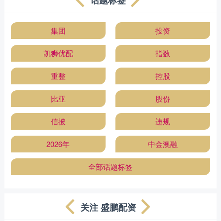
话题标签
集团
投资
凯狮优配
指数
重整
控股
比亚
股份
信披
违规
2026年
中金澳融
全部话题标签
关注 盛鹏配资