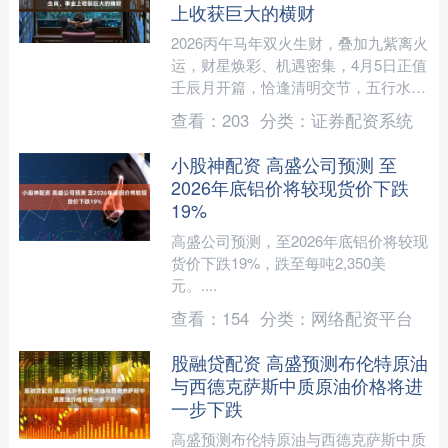
上收获巨大的横财
2026丙午马年双火生财，叠加九紫离火
运，财星焕彩、机遇密集，4月5日正值
壬辰月开篇，恰逢清明交节，五行水火
既济、气场调和，成为好运开启、横财
查看：
203
分类：
证券配资系统
降临的关键节点。当....
小股神配资 高盛公司预测 至
2026年底铝价将较现货价下跌
19%
高盛公司预测，至2026年底铝价将较现
货价下跌19%，跌至每吨2,350美
元。....
查看：
154
分类：
网络配资平台
股融贷配资 高盛预测布伦特原油
与西德克萨斯中质原油价格将进
一步下跌
高盛预测布伦特原油与西德克萨斯中质